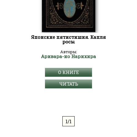
Японские пятистишия. Капля
росы
Авторы:
Аривара-но Нарихира
О КНИГЕ
ЧИТАТЬ
1/1